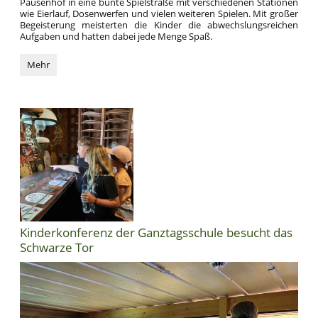
Pausenhof in eine bunte Spielstraße mit verschiedenen Stationen
wie Eierlauf, Dosenwerfen und vielen weiteren Spielen. Mit großer
Begeisterung meisterten die Kinder die abwechslungsreichen
Aufgaben und hatten dabei jede Menge Spaß.
Danke
Mehr
für
euren
großartigen
Einsatz!
:
Kinderkonferenz der Ganztagsschule besucht das
Schwarze Tor