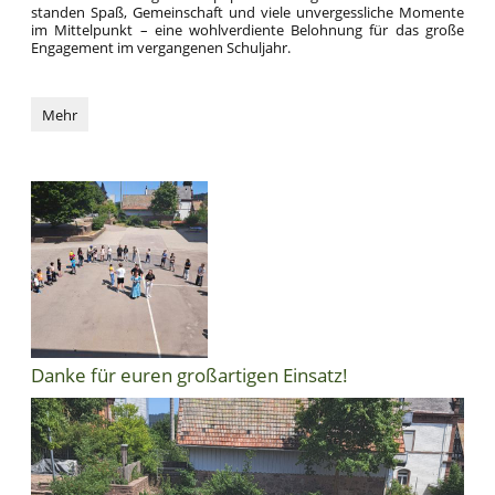
standen Spaß, Gemeinschaft und viele unvergessliche Momente
im Mittelpunkt – eine wohlverdiente Belohnung für das große
Engagement im vergangenen Schuljahr.
Dankeschön
Mehr
an
unsere
SMV:
Danke für euren großartigen Einsatz!