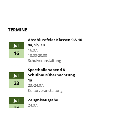
TERMINE
Abschlussfeier Klassen 9 & 10
9a, 9b, 10
Jul
16.07.
16
18:00-20:00
Schulveranstaltung
Sporthallenabend &
Schulhausübernachtung
Jul
1a
23
23.-24.07.
Kulturveranstaltung
Zeugnisausgabe
Jul
24.07.
24
Schulveranstaltung
Abschlussfeier Klasse 4
4a, 4b, 4c
Jul