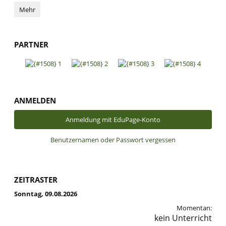
Eine
Mehr
spannende
Zeitreise:
Die
PARTNER
Drittklässler
der
Ganztagsschule
im
Deutschen
Phonomuseum:
ANMELDEN
Anmeldung mit EduPage-Konto
Benutzernamen oder Passwort vergessen
ZEITRASTER
Sonntag, 09.08.2026
Momentan:
kein Unterricht